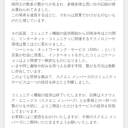
様同士の数多の繋がりが生まれ、多種多様な思い出や記録が積
み重ねられてきました。
この発表を逡巡するほどに、それらは貴重でかけがえのないも
のだと感じています。
その反面、コミュニティ機能の提供開始から10有余年ほどの間
に、インターネット・コミュニティに関連するテクノロジーや
環境は驚くほどに変わりました。
「ソーシャル・ネットワーキング・サービス（SNS）」という
言葉が社会に浸透し、インターネットを介したコミュニケーシ
ョンはより簡便で一般的なものになりました。
いまや同じ趣味や好みを持つ人を探す手段、繋がる方法は無数
に存在しています。
このような世情を鑑みて、スクエニ メンバーズのコミュニティ
サービスは一つの役目を終えたと判断しました。
コミュニティ機能の提供は終了いたしますが、以降はスクウェ
ア・エニックス（スクエニ メンバーズ）とお客様との一対一の
繋がりを大切に、よりご満足いただけるサービスの提供を目指
してまいります。
お客様にはご迷惑をおかけいたしますが、今後のスクエニ メン
バーズにご期待いただきますようお願いいたします。