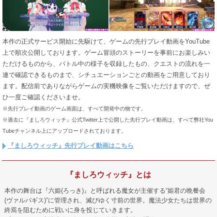
本作の正式サービス開始に先駆けて、ゲームの先行プレイ動画をYouTube
上で順次公開しております。ゲーム冒頭のストーリーを事前にお楽しみい
ただけるものから、バトル中の様子を収録したもの、クエストの流れを一
連で確認できるものまで、シチュエーションごとの動画をご用意しており
ます。配信前でありながらゲームの実機映像をご覧いただけますので、ぜ
ひ一度ご確認くださいませ。
※先行プレイ動画のゲーム画面は、すべて開発中の物です。
※過去に『ましろウィッチ』公式Twitter上で公開した先行プレイ動画は、すべて弊社You
Tubeチャンネル上にアップロードされております。
『ましろウィッチ』先行プレイ動画はこちら
『ましろウィッチ』とは
本作の舞台は『六姫(ろっき)』と呼ばれる魔女が主催する“姫君の晩餐会
(ヴァルパギス)”に管理され、滅びゆく寸前の世界。魔法少女たちは世界の
終焉を阻むために戦いに身を投じていきます。