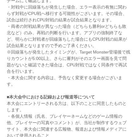
チームにて確認します。
・対戦中に回線落ちが発生した場合、エラー表示の有無に関わ
らず対戦がCPU戦へ移行する可能性がございます。その場合、
試合は続行されCPU対戦の結果が試合結果となります。
・両者の対戦結果が異なった場合（どちらも勝利orどちらも敗
北など）のみ、再戦の判断を行います。アプリの強制終了な
ど、明らかに対戦者が回線落ちした場合にもCPU対戦の結果が
試合結果となりますので予めご了承ください。
※回線落ちが発生したタイミングが、Target Monster登場後で残
りカウントが5:00以上、さらに審判がそのエラー画面を見て問
題がないと確認できた場合は、CPU対戦ではなく同条件で再試
合を行います。
・本大会に関する内容は、予告なく変更する場合がございま
す。
■本大会中における記録および報道等について
本大会にエントリーされる方は、以下のことに同意したものと
します。
・各個人情報（氏名、プレイヤーネームなどのゲーム情報の
他、プレイヤーの写真やコメント）が、当社が制作するウェブ
サイト、本大会に関連する広報物、報道および情報メディアに
おいて使用されること