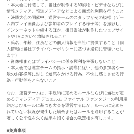
・本大会に付随して、当社が制作する印刷物・ビデオならびに
情報メディア、報道メディアなどによる商業的利用を行うこと
・決勝大会の開催中、運営チームのスタッフがその模様（ゲー
ム内プレイ画像および参加者のプレイする様子等）を撮影し、
インターネット中継するほか、後日当社が制作したウェブサイ
トやTVにおいて放映されること
・氏名、年齢、住所などの個人情報を当社に提供すること（個
人情報は当社プライバシーポリシーに基づき適切に管理いたし
ます）
・肖像権またはプライバシーに係る権利を主張しないこと
・本大会では運営チームの指示・誘導に従い、他の参加者や一
般のお客様等に対して迷惑をかける行為、不快に感じさせる行
為・行動等をとらないこと
なお、運営チームは、本規約に定めるルールならびに当社が定
めるディシディア デュエルム ファイナル ファンタジーの利用規
約およびルールに基づき大会を運営するほか、ルールに定めら
れていない状況が発生した場合またはルールを適用することが
著しく公平性を欠く結果を招く場合の裁定権を有します。
■免責事項