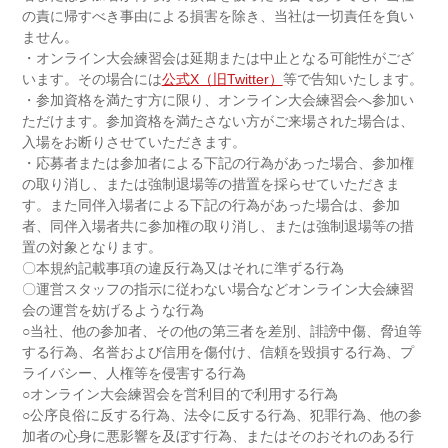
の責に帰すべき事由による損害を除き、当社は一切責任を負い
ません。
・オンライン大会練習会は延期または中止となる可能性がござ
います。その場合には
公式X（旧Twitter）
等で告知いたします。
・参加資格を満たす方に限り、オンライン大会練習会へ参加い
ただけます。参加資格を満たさない方がご来場された場合は、
入場をお断りさせていただきます。
・応募者または参加者による下記の行為があった場合、参加権
の取り消し、または強制退場等の措置を採らせていただきま
す。また同伴入場者による下記の行為があった場合は、参加
者、同伴入場者共に参加権の取り消し、または強制退場等の措
置の対象となります。
〇本規約記載事項の違反行為又はそれに準ずる行為
〇運営スタッフの指示に従わない場合などオンライン大会練習
会の運営を妨げるような行為
○当社、他の参加者、その他の第三者を差別、誹謗中傷、脅迫等
する行為、名誉および信用を傷付け、信頼を毀損する行為、プ
ライバシー、人権等を侵害する行為
○オンライン大会練習会を営利目的で利用する行為
○公序良俗に反する行為、法令に反する行為、犯罪行為、他の参
加者の心身に悪影響を及ぼす行為、またはそのおそれのある行