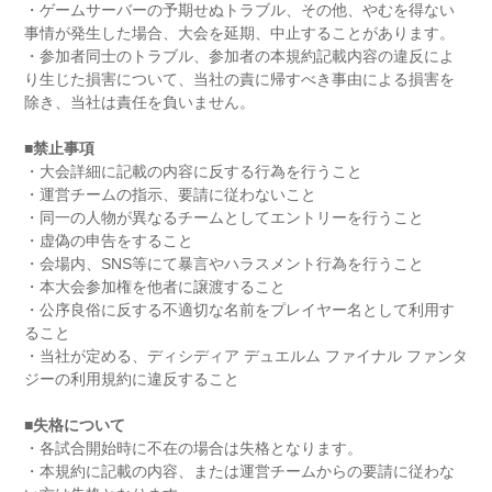
・ゲームサーバーの予期せぬトラブル、その他、やむを得ない
事情が発生した場合、大会を延期、中止することがあります。
・参加者同士のトラブル、参加者の本規約記載内容の違反によ
り生じた損害について、当社の責に帰すべき事由による損害を
除き、当社は責任を負いません。
■禁止事項
・大会詳細に記載の内容に反する行為を行うこと
・運営チームの指示、要請に従わないこと
・同一の人物が異なるチームとしてエントリーを行うこと
・虚偽の申告をすること
・会場内、SNS等にて暴言やハラスメント行為を行うこと
・本大会参加権を他者に譲渡すること
・公序良俗に反する不適切な名前をプレイヤー名として利用す
ること
・当社が定める、ディシディア デュエルム ファイナル ファンタ
ジーの利用規約に違反すること
■失格について
・各試合開始時に不在の場合は失格となります。
・本規約に記載の内容、または運営チームからの要請に従わな