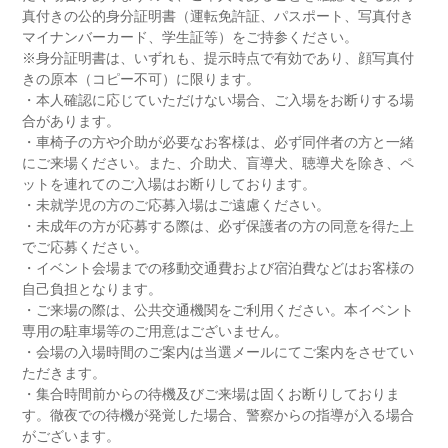
真付きの公的身分証明書（運転免許証、パスポート、写真付き
マイナンバーカード、学生証等）をご持参ください。
※身分証明書は、いずれも、提示時点で有効であり、顔写真付
きの原本（コピー不可）に限ります。
・本人確認に応じていただけない場合、ご入場をお断りする場
合があります。
・車椅子の方や介助が必要なお客様は、必ず同伴者の方と一緒
にご来場ください。また、介助犬、盲導犬、聴導犬を除き、ペ
ットを連れてのご入場はお断りしております。
・未就学児の方のご応募入場はご遠慮ください。
・未成年の方が応募する際は、必ず保護者の方の同意を得た上
でご応募ください。
・イベント会場までの移動交通費および宿泊費などはお客様の
自己負担となります。
・ご来場の際は、公共交通機関をご利用ください。本イベント
専用の駐車場等のご用意はございません。
・会場の入場時間のご案内は当選メールにてご案内をさせてい
ただきます。
・集合時間前からの待機及びご来場は固くお断りしておりま
す。徹夜での待機が発覚した場合、警察からの指導が入る場合
がございます。