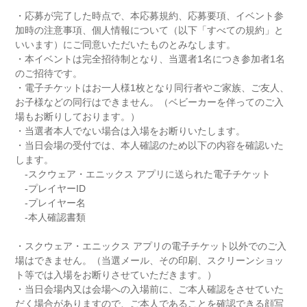
・応募が完了した時点で、本応募規約、応募要項、イベント参
加時の注意事項、個人情報について（以下「すべての規約」と
いいます）にご同意いただいたものとみなします。
・本イベントは完全招待制となり、当選者1名につき参加者1名
のご招待です。
・電子チケットはお一人様1枚となり同行者やご家族、ご友人、
お子様などの同行はできません。（ベビーカーを伴ってのご入
場もお断りしております。）
・当選者本人でない場合は入場をお断りいたします。
・当日会場の受付では、本人確認のため以下の内容を確認いた
します。
-スクウェア・エニックス アプリに送られた電子チケット
-プレイヤーID
-プレイヤー名
-本人確認書類
・スクウェア・エニックス アプリの電子チケット以外でのご入
場はできません。（当選メール、その印刷、スクリーンショッ
ト等では入場をお断りさせていただきます。）
・当日会場内又は会場への入場前に、ご本人確認をさせていた
だく場合がありますので、ご本人であることを確認できる顔写