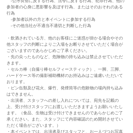
-公序良俗に反する行為、法令に反する行為、犯罪行為、他の
参加者の心身に悪影響を及ぼす行為、またはそのおそれのある
行為
-参加者以外の方と本イベントに参加する行為
-その他当社が不適当不適切と判断した行為
・飲酒されている方、他のお客様にご迷惑が掛かる場合やその
他スタッフの判断によりご入場をお断りさせていただく場合が
ございますのであらかじめご了承ください。
・先の尖ったものなど、危険物の持ち込みは禁止させていただ
きます。
・セルカ棒（自撮り棒セルフィースティック）、一脚、三脚、
ハードケース等の撮影補助機材のお持込みはご遠慮いただいて
おります。
・ピン缶類及び花火、爆竹、発煙筒等の危験物の場内持ち込み
はできません。
・出演者、スタッフへの差し入れについては、宛先を記載の
上、受け付けスタッフにお渡しいただきますようお願いいたし
ます。（食品、生物は受け付けできませんのであらかじめご了
承ください。また、スタッフにて内容確認のため開封させてい
ただく場合がございます。）
・本イベントでは、出演者及びスタッフと、お一人づつお写真