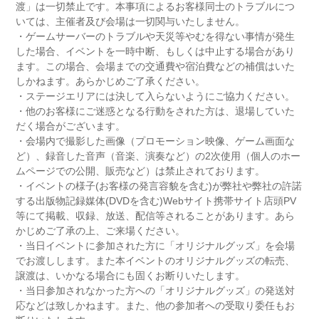
渡」は一切禁止です。本事項によるお客様同士のトラブルにつ
いては、主催者及び会場は一切関与いたしません。
・ゲームサーバーのトラブルや天災等やむを得ない事情が発生
した場合、イベントを一時中断、もしくは中止する場合があり
ます。この場合、会場までの交通費や宿泊費などの補償はいた
しかねます。あらかじめご了承ください。
・ステージエリアには決して入らないようにご協力ください。
・他のお客様にご迷惑となる行動をされた方は、退場していた
だく場合がございます。
・会場内で撮影した画像（プロモーション映像、ゲーム画面な
ど）、録音した音声（音楽、演奏など）の2次使用（個人のホー
ムページでの公開、販売など）は禁止されております。
・イベントの様子(お客様の発言容貌を含む)が弊社や弊社の許諾
する出版物記録媒体(DVDを含む)Webサイト携帯サイト店頭PV
等にて掲載、収録、放送、配信等されることがあります。あら
かじめご了承の上、ご来場ください。
・当日イベントに参加された方に「オリジナルグッズ」を会場
でお渡しします。また本イベントのオリジナルグッズの転売、
譲渡は、いかなる場合にも固くお断りいたします。
・当日参加されなかった方への「オリジナルグッズ」の発送対
応などは致しかねます。また、他の参加者への受取り委任もお