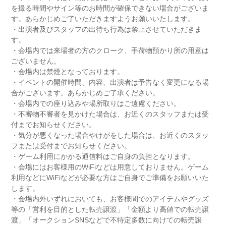
を撮る時間やサイン等のお時間が確保できない場合がございま
す。あらかじめご了いただきますようお願いいたします。
・出演者及びスタッフの出待ち行為は禁止させていただきま
す。
・会場内では来場者の方のクローク、手荷物預かり所の用意は
ございません。
・会場内は禁煙となっております。
・イベントの開催時間、内容、出演者は予告なく変更になる場
合がございます。あらかじめご了承ください。
・会場内での座り込みや場所取りはご遠慮ください。
・不審物不審者を見かけた場合は、お近くのスタッフまたは受
付までお知らせください。
・気分が悪くなった場合やけがをした場合は、お近くのスタッ
フまたは受付までお知らせください。
・ゲーム利用にかかる通信料はご自身の負担となります。
・会場にはお客様用のWiFiなどは用意しておりません。ゲーム
利用などにWiFiなどが必要な方はご自身でご準備をお願いいた
します。
・会場内外いずれにおいても、お客様間でのアイテムやグッズ
等の「営利を目的とした転売譲渡」「金額より高値での転売譲
渡」「オークションSNSなどで不特定多数に向けての転売譲