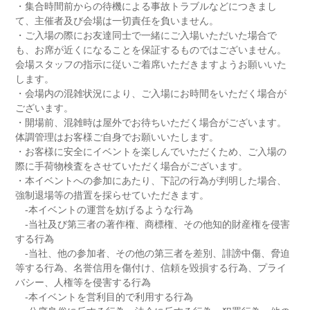
・集合時間前からの待機による事故トラブルなどにつきまし
て、主催者及び会場は一切責任を負いません。
・ご入場の際にお友達同士で一緒にご入場いただいた場合で
も、お席が近くになることを保証するものではございません。
会場スタッフの指示に従いご着席いただきますようお願いいた
します。
・会場内の混雑状況により、ご入場にお時間をいただく場合が
ございます。
・開場前、混雑時は屋外でお待ちいただく場合がございます。
体調管理はお客様ご自身でお願いいたします。
・お客様に安全にイベントを楽しんでいただくため、ご入場の
際に手荷物検査をさせていただく場合がございます。
・本イベントへの参加にあたり、下記の行為が判明した場合、
強制退場等の措置を採らせていただきます。
-本イベントの運営を妨げるような行為
-当社及び第三者の著作権、商標権、その他知的財産権を侵害
する行為
-当社、他の参加者、その他の第三者を差別、誹謗中傷、脅迫
等する行為、名誉信用を傷付け、信頼を毀損する行為、プライ
バシー、人権等を侵害する行為
-本イベントを営利目的で利用する行為